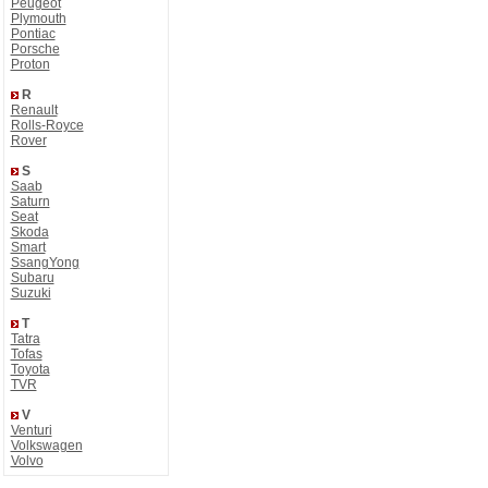
Peugeot
Plymouth
Pontiac
Porsche
Proton
R
Renault
Rolls-Royce
Rover
S
Saab
Saturn
Seat
Skoda
Smart
SsangYong
Subaru
Suzuki
T
Tatra
Tofas
Toyota
TVR
V
Venturi
Volkswagen
Volvo