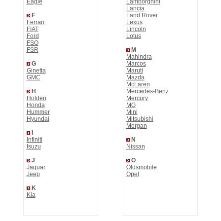
Eagle
Lamborghini
Lancia
F
Land Rover
Ferrari
Lexus
FIAT
Lincoln
Ford
Lotus
FSO
FSR
M
Mahindra
G
Marcos
Ginetta
Maruti
GMC
Mazda
McLaren
H
Mercedes-Benz
Holden
Mercury
Honda
MG
Hummer
Mini
Hyundai
Mitsubishi
Morgan
I
Infiniti
N
Isuzu
Nissan
J
O
Jaguar
Oldsmobile
Jeep
Opel
K
Kia