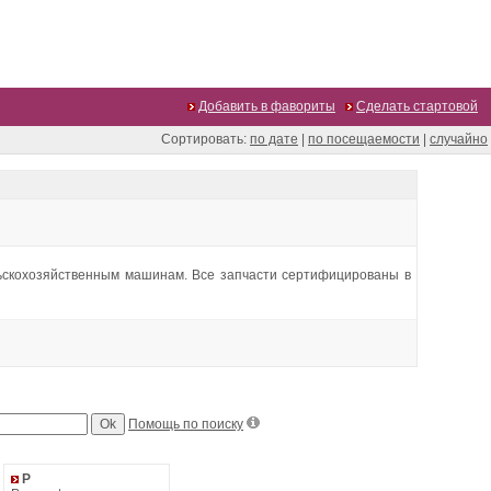
Добавить в фавориты
Сделать стартовой
Сортировать:
по дате
|
по посещаемости
|
случайно
ельскохозяйственным машинам. Все запчасти сертифицированы в
Помощь по поиску
P