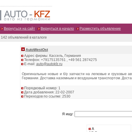
Вернуться на сайт
Вернуться в начало
Разместить объявление
142 объявлений в каталоге
AutоWestOst
Адрес фирмы: Кассель, Германия
Телефон: +79175135761 , +49 561 2874275
E-mail:
auto@autokfz.ru
Оригинальные новые и б/у запчасти на легковые и грузовые а
Германии. Доставка наземным и воздушным транспортом. Доста
Порядковый номер: 1
Дата добавления: 22-02-2007
Переходов по ссылке: 2530
Я ищу
:
A