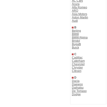
AC Cars
Acura
Alfa Romeo
ARO
Asia Motors
Aston Martin
Audi
B
Beijing
BMW
BMW Alpina
Bristol
Bugatti
Buick
C
Cadillac
Caterham
Chevrolet
Chrysler
Citroen
D
Dacia
Daewoo
Daihatsu
De Tomaso
Dodge