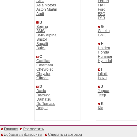
ARO
Ferrari
Asia Motors
FIAT
Aston Martin
Ford
Audi
FSO
FSR
B
Beijing
G
BMW
Ginetta
BMW Alpina
GMC
Bristol
Bugatti
H
Buick
Holden
Honda
C
Hummer
Cadillac
Hyundai
Caterham
Chevrolet
I
Chrysler
Infiniti
Citroen
Isuzu
D
J
Dacia
Jaguar
Daewoo
Jeep
Daihatsu
De Tomaso
K
Dodge
Kia
Главная
Разместить
Добавить в фавориты
Сделать стартовой