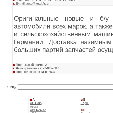
Телефон: +79175135761, +49 561 2874275
E-mail:
auto@autokfz.ru
Оригинальные новые и б/у 
автомобили всех марок, а также
и сельскохозяйственным машин
Германии. Доставка наземным
больших партий запчастей осущ
Порядковый номер: 2
Дата добавления: 22-02-2007
Переходов по ссылке: 2637
Я ищу
:
A
E
AC Cars
Eagle
Acura
Alfa Romeo
F