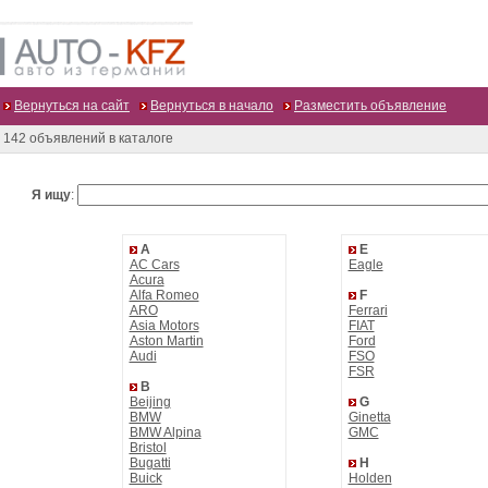
Вернуться на сайт
Вернуться в начало
Разместить объявление
142 объявлений в каталоге
Я ищу
:
A
E
AC Cars
Eagle
Acura
Alfa Romeo
F
ARO
Ferrari
Asia Motors
FIAT
Aston Martin
Ford
Audi
FSO
FSR
B
Beijing
G
BMW
Ginetta
BMW Alpina
GMC
Bristol
Bugatti
H
Buick
Holden