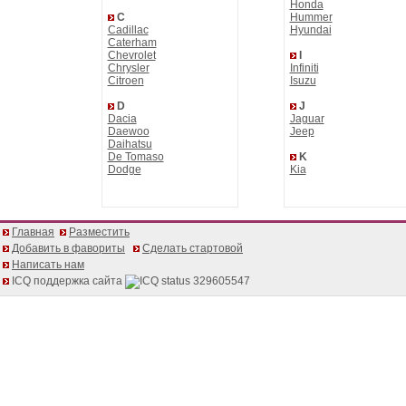
Honda
C
Hummer
Cadillac
Hyundai
Caterham
Chevrolet
I
Chrysler
Infiniti
Citroen
Isuzu
D
J
Dacia
Jaguar
Daewoo
Jeep
Daihatsu
De Tomaso
K
Dodge
Kia
Главная
Разместить
Добавить в фавориты
Сделать стартовой
Написать нам
ICQ поддержка сайта
329605547